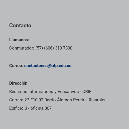
Pie de página con información de contacto, redes sociales y dat
Contacto
Llámanos:
Conmutador: (57) (606) 313 7300
Correo:
contactenos@utp.edu.co
Dirección:
Recursos Informáticos y Educativos - CRIE
Carrera 27 #10-02 Barrio Álamos Pereira, Risaralda
Edificio 3 - oficina 307