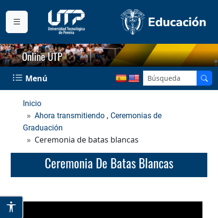
Online UTP
Menú
Inicio
,
Ahora transmitiendo
Ceremonias de
Graduación
Ceremonia de batas blancas
Ceremonia De Batas Blancas